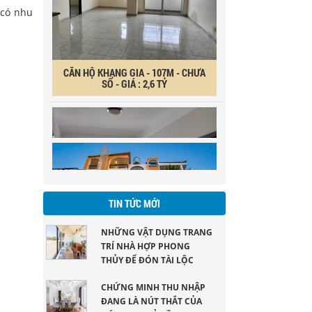
 có nhu
CĂN HỘ KHANG GIA - 107M - CHƯA
SỔ - GIÁ : 2,6 TỶ
BIỆT THƯ WESTLAKES
GOLE & VILLAS - ĐỨC HOÀ
LONG AN
khu Biệt thư liền kề ngay sân gol Đức Hoà
CÁCH XÁC ĐỊNH HƯỚNG
Long An ( DT 200ha)
CỬA CHÍNH CỦA CĂN HỘ
CHUNG CƯ
TIN TỨC MỚI
Khi quyết định mua một căn hộ chung cư làm
NHỮNG VẬT DỤNG TRANG
nơi ở thì ngoài việc quan tâm đến yếu tố giá
TRÍ NHÀ HỢP PHONG
cả, số tầng, hình dáng của căn hộ thì một vấn
THỦY ĐỂ ĐÓN TÀI LỘC
đề bạn cần hết sức lưu ý là hướng cửa chính
của căn hộ.
Một năm mới lại đến, một mùa xuân mới tràn
CHỨNG MINH THU NHẬP
đầy sức sống và năng lượng lại về, những bí
ĐANG LÀ NÚT THẮT CỦA
quyết trang trí nhà hợp phong thủy, đón tài
GÓI 30.000 TỶ ĐỒNG
lộc năm mới dưới đây chắc chắn sẽ giúp ích