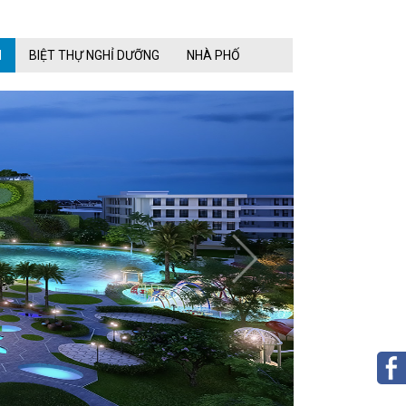
N
BIỆT THỰ NGHỈ DƯỠNG
NHÀ PHỐ
next