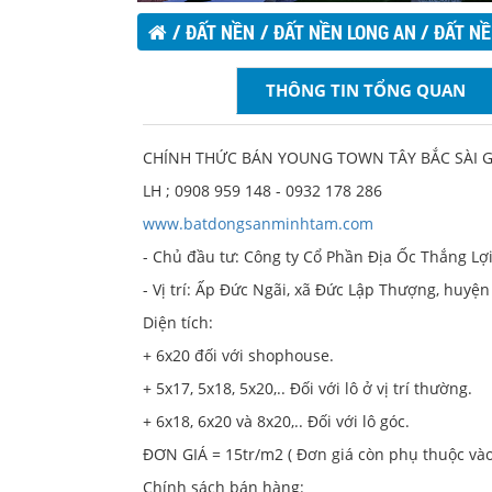
/
ĐẤT NỀN
/
ĐẤT NỀN LONG AN
/
ĐẤT NỀ
KDC YOUNG TOWN ĐỨC HOÀ - LONG 
THÔNG TIN TỔNG QUAN
CHÍNH THỨC BÁN YOUNG TOWN TÂY BẮC SÀI 
LH ; 0908 959 148 - 0932 178 286
www.batdongsanminhtam.com
- Chủ đầu tư: Công ty Cổ Phần Địa Ốc Thắng Lợi
- Vị trí: Ấp Đức Ngãi, xã Đức Lập Thượng, huyện
Diện tích:
+ 6x20 đối với shophouse.
+ 5x17, 5x18, 5x20,.. Đối với lô ở vị trí thường.
+ 6x18, 6x20 và 8x20,.. Đối với lô góc.
ĐƠN GIÁ = 15tr/m2 ( Đơn giá còn phụ thuộc vào t
Chính sách bán hàng: