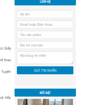
LIÊN HỆ
ư, Giấy
hể thao
BÁN NHANH NHÀ HXH - 6 TẦNG -
HẺM 105 ĐS 59 . P. AN HỘI TÂY . GIÁ
: Tuyến
18,8 TỶ
NỔI BẬT
ực tiếp