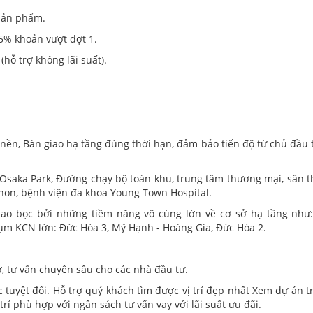
sản phẩm.
5% khoản vượt đợt 1.
hỗ trợ không lãi suất).
 nền, Bàn giao hạ tầng đúng thời hạn, đảm bảo tiến độ từ chủ đầu t
 Osaka Park, Đường chạy bộ toàn khu, trung tâm thương mại, sân t
non, bệnh viện đa khoa Young Town Hospital.
ao bọc bởi những tiềm năng vô cùng lớn về cơ sở hạ tầng như
ụm KCN lớn: Đức Hòa 3, Mỹ Hạnh - Hoàng Gia, Đức Hòa 2.
, tư vấn chuyên sâu cho các nhà đầu tư.
tuyệt đối. Hỗ trợ quý khách tìm được vị trí đẹp nhất Xem dự án tr
trí phù hợp với ngân sách tư vấn vay với lãi suất ưu đãi.