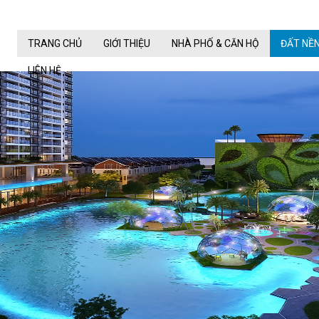
TRANG CHỦ
GIỚI THIỆU
NHÀ PHỐ & CĂN HỘ
ĐẤT NỀ
LIÊN HỆ