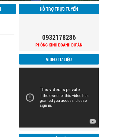
N
HỖ TRỢ TRỰC TUYẾN
0932178286
PHÒNG KINH DOANH DỰ ÁN
VIDEO TƯ LIỆU