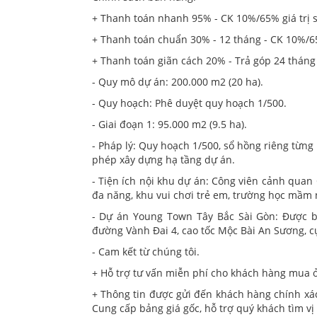
+ Thanh toán nhanh 95% - CK 10%/65% giá trị 
+ Thanh toán chuẩn 30% - 12 tháng - CK 10%/6
+ Thanh toán giãn cách 20% - Trả góp 24 tháng (
- Quy mô dự án: 200.000 m2 (20 ha).
- Quy hoạch: Phê duyệt quy hoạch 1/500.
- Giai đoạn 1: 95.000 m2 (9.5 ha).
- Pháp lý: Quy hoạch 1/500, sổ hồng riêng từng
phép xây dựng hạ tầng dự án.
- Tiện ích nội khu dự án: Công viên cảnh quan
đa năng, khu vui chơi trẻ em, trường học mầm 
- Dự án Young Town Tây Bắc Sài Gòn: Được b
đường Vành Đai 4, cao tốc Mộc Bài An Sương, c
- Cam kết từ chúng tôi.
+ Hỗ trợ tư vấn miễn phí cho khách hàng mua ở
+ Thông tin được gửi đến khách hàng chính xác 
Cung cấp bảng giá gốc, hỗ trợ quý khách tìm vị 