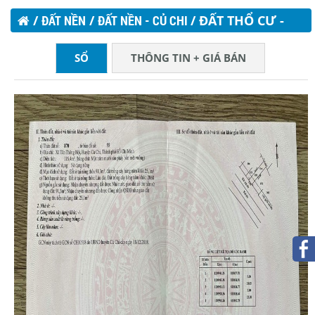
/
ĐẤT NỀN
/
ĐẤT NỀN - CỦ CHI
/ ĐẤT THỔ CƯ -
TÂN THÔNG HỘI CỦ CHI 120M GIÁ 2 TỶ
SỔ
THÔNG TIN + GIÁ BÁN