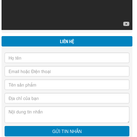
LIÊN HỆ
BÁN NHANH NHÀ HXH - 6 TẦNG - HẺM 105 ĐS 59 . P. AN HỘI TÂY
. GIÁ 18,8 TỶ