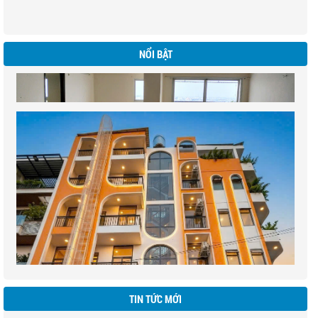
NỔI BẬT
BIỆT THƯ WESTLAKES GOLE & VILLAS - ĐỨC HOÀ
LONG AN
CĂN HỘ KHANG GIA - 107M - CHƯA SỔ - GIÁ : 2,6 TỶ
khu Biệt thư liền kề ngay sân gol Đức Hoà Long An ( DT 200ha)
CÁCH XÁC ĐỊNH HƯỚNG CỬA CHÍNH CỦA CĂN HỘ
CHUNG CƯ
Khi quyết định mua một căn hộ chung cư làm nơi ở thì ngoài việc quan tâm
đến yếu tố giá cả, số tầng, hình dáng của căn hộ thì một vấn đề bạn cần hết
NHỮNG VẬT DỤNG TRANG TRÍ NHÀ HỢP PHONG
TIN TỨC MỚI
sức lưu ý là hướng cửa chính của căn hộ.
THỦY ĐỂ ĐÓN TÀI LỘC