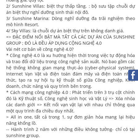
2/ Sunshine Villas: biệt thự thấp tầng. : bộ sưu tập chuỗi dự
án biệt thự nghỉ dưỡng sinh thái nội đô.
3/ Sunshine Marina: Dòng nghĩ dưỡng đa trãi nghiệm theo
mô hình Resort.
4/ Sky Villas: là chuỗi dự án biệt thự trên không danh giá.
=> ĐẶC ĐIỂM NỔI BẬT MÀ TẤT CẢ CÁC DỰ ÁN CỦA SUNSHINE
GROUP ; ĐÓ LÀ ĐỀU ÁP DỤNG CỘNG NGHỆ 4,0
Vài nét cơ bản về công nghệ 4.0?
* Công nghệ 4.0 là xu hướng hiện thời trong việc tự động hóa
và trao đổi dữ liệu trong công nghệ sản xuất. Nó bao gồm các
hệ thống không gian mạng thực-ảo (cyber-physical system),
Internet Vạn Vật và điện toán đám mây và điện toán nhận
thức, tạo ra sự hội tụ kỹ thuật số giữa Công nghiệp, Kinh
doanh, chức năng và quy trình bên trong.
* Cách mạng công nghiệp 4.0 : Phát triển trên 3 trụ cột chính
đó là Kỹ thuật số, Công nghệ sinh học và Vật Lý => Xóa nhòa
các danh giới => Kết nối vạn vật lại với nhau chỉ thông qua
một quy trình đa chiều duy nhất.
> All in one, tất cả trong 1, sự đơn giản hóa mang lại hiệu
năng khổng lồ.
-- Hành trình 2 năm với những điều không tưởng- chỉ có tại
sunshine group.