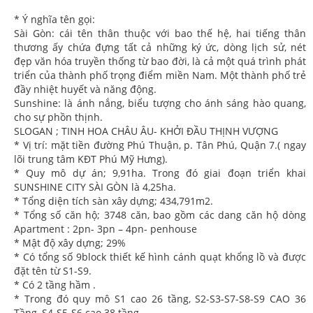
* Ý nghĩa tên gọi:
Sài Gòn: cái tên thân thuộc với bao thế hệ, hai tiếng thân
thương ấy chứa đựng tất cả những ký ức, dòng lịch sử, nét
đẹp văn hóa truyền thống từ bao đời, là cả một quá trình phát
triển của thành phố trọng điểm miền Nam. Một thành phố trẻ
đầy nhiệt huyết và năng động.
Sunshine: là ánh nắng, biểu tượng cho ánh sáng hào quang,
cho sự phồn thịnh.
SLOGAN ; TINH HOA CHÂU ÂU- KHỞI ĐẦU THỊNH VƯỢNG
* Vị trí: mặt tiền đường Phú Thuận, p. Tân Phú, Quận 7.( ngay
lõi trung tâm KĐT Phú Mỹ Hưng).
* Quy mô dự án; 9,91ha. Trong đó giai đoạn triển khai
SUNSHINE CITY SÀI GÒN là 4,25ha.
* Tổng diện tích sàn xây dựng; 434,791m2.
* Tổng số căn hộ; 3748 căn, bao gồm các dang căn hộ dòng
Apartment : 2pn- 3pn – 4pn- penhouse
* Mật độ xây dựng; 29%
* Có tổng số 9block thiết kế hình cánh quạt khổng lồ và được
đặt tên từ S1-S9.
* Có 2 tầng hầm .
* Trong đó quy mô S1 cao 26 tầng, S2-S3-S7-S8-S9 CAO 36
Tầng, S4-S5-S6 cao 38 tầng.