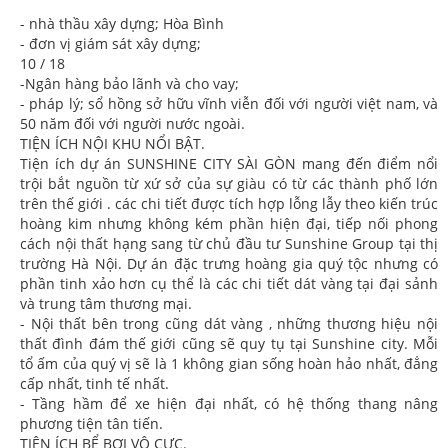
- nhà thầu xây dựng; Hòa Bình
- đơn vị giám sát xây dựng;
10 / 18
-Ngân hàng bảo lãnh và cho vay;
- pháp lý; sổ hồng sở hữu vĩnh viễn đối với người việt nam, và
50 năm đối với người nước ngoài.
TIỆN ÍCH NỘI KHU NỔI BẬT.
Tiện ích dự án SUNSHINE CITY SÀI GÒN mang đến điểm nổi
trội bắt nguồn từ xứ sở của sự giàu có từ các thành phố lớn
trên thế giới . các chi tiết được tích hợp lỗng lẫy theo kiến trúc
hoàng kim nhưng không kém phần hiện đại, tiếp nối phong
cách nội thất hạng sang từ chủ đầu tư Sunshine Group tại thị
trường Hà Nội. Dự án đặc trưng hoàng gia quý tộc nhưng có
phần tinh xảo hơn cụ thể là các chi tiết dát vàng tại đại sảnh
và trung tâm thương mại.
- Nội thất bên trong cũng dát vàng , những thương hiệu nội
thất đình đám thế giới cũng sẽ quy tụ tại Sunshine city. Mỗi
tổ ấm của quý vị sẽ là 1 không gian sống hoàn hảo nhất, đẳng
cấp nhất, tinh tế nhất.
- Tầng hầm để xe hiện đại nhất, có hệ thống thang nâng
phương tiện tân tiến.
TIỆN ÍCH BỂ BƠI VÔ CƯC.