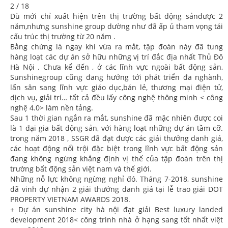
2 / 18
Dù mới chỉ xuất hiện trên thị trường bất động sảnđược 2
năm,nhưng sunshine group dường như đã ấp ủ tham vọng tái
cấu trúc thị trường từ 20 năm .
Bằng chứng là ngay khi vừa ra mắt, tập đoàn này đã tung
hàng loạt các dự án sở hữu những vị trí đắc địa nhất Thủ Đô
Hà Nội . Chưa kể đến , ở các lĩnh vực ngoài bất động sản,
Sunshinegroup cũng đang hướng tới phát triển đa nghành,
lấn sân sang lĩnh vực giáo dục,bán lẻ, thương mại điện tử,
dịch vụ, giải trí… tất cả đều lấy công nghệ thông minh < công
nghệ 4.0> làm nền tảng.
Sau 1 thời gian ngắn ra mắt, sunshine đã mặc nhiên được coi
là 1 đại gia bất động sản, với hàng loạt những dự án tầm cỡ.
trong năm 2018 , SSGR đã đạt được các giải thưởng danh giá,
các hoạt động nổi trội đặc biệt trong lĩnh vực bất động sản
đang không ngừng khẳng định vị thế của tập đoàn trên thị
trường bất động sản việt nam và thế giới.
Những nỗ lực không ngừng nghỉ đó. Tháng 7-2018, sunshine
đã vinh dự nhận 2 giải thưởng danh giá tại lễ trao giải DOT
PROPERTY VIETNAM AWARDS 2018.
+ Dự án sunshine city hà nội đạt giải Best luxury landed
development 2018< công trình nhà ở hạng sang tốt nhất việt