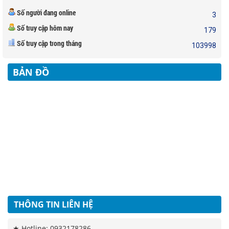
CÁCH XÁC ĐỊNH HƯỚNG CỬA CHÍNH CỦA CĂN HỘ
Số người đang online
3
CHUNG CƯ
Số truy cập hôm nay
179
Khi quyết định mua một căn hộ chung cư làm nơi ở thì ngoài việc quan tâm
Số truy cập trong tháng
đến yếu tố giá cả, số tầng, hình dáng của căn hộ thì một vấn đề bạn cần hết
103998
NHỮNG VẬT DỤNG TRANG TRÍ NHÀ HỢP PHONG
sức lưu ý là hướng cửa chính của căn hộ.
THỦY ĐỂ ĐÓN TÀI LỘC
BẢN ĐỒ
Một năm mới lại đến, một mùa xuân mới tràn đầy sức sống và năng lượng
lại về, những bí quyết trang trí nhà hợp phong thủy, đón tài lộc năm mới
CHỨNG MINH THU NHẬP ĐANG LÀ NÚT THẮT CỦA
dưới đây chắc chắn sẽ giúp ích rất nhiều cho bạn.
GÓI 30.000 TỶ ĐỒNG
Hiện nay, chương trình phát triển nhà ở xã hội trên địa bàn Tp.HCM chưa
được thực sự hiệu quả, tiến độ giải ngân gói hỗ trợ 30.000 tỷ đồng khá chậm
chạp. Đó là nội dung trong báo cáo mới nhất của Hiệp hội Bất động sản
TP.HCM
BÁN NHANH NHÀ HXH - 6 TẦNG - HẺM 105 ĐS 59 . P. AN HỘI TÂY
. GIÁ 18,8 TỶ
THÔNG TIN LIÊN HỆ
★ Hotline: 0932178286