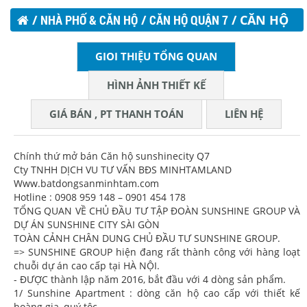
/
NHÀ PHỐ & CĂN HỘ
/
CĂN HỘ QUẬN 7
/ CĂN HỘ
SUNSHINE CITY - Q7
GIOI THIỆU TỔNG QUAN
HÌNH ẢNH THIẾT KẾ
GIÁ BÁN , PT THANH TOÁN
LIÊN HỆ
Chính thứ mở bán Căn hộ sunshinecity Q7
Cty TNHH DỊCH VU TƯ VẤN BĐS MINHTAMLAND
Www.batdongsanminhtam.com
Hotline : 0908 959 148 – 0901 454 178
TỔNG QUAN VỀ CHỦ ĐẦU TƯ TẬP ĐOÀN SUNSHINE GROUP VÀ
DỰ ÁN SUNSHINE CITY SÀI GÒN
TOÀN CẢNH CHÂN DUNG CHỦ ĐẦU TƯ SUNSHINE GROUP.
=> SUNSHINE GROUP hiện đang rất thành công với hàng loạt
chuỗi dự án cao cấp tại HÀ NỘI.
- ĐƯỢC thành lập năm 2016, bắt đầu với 4 dòng sản phẩm.
1/ Sunshine Apartment : dòng căn hộ cao cấp với thiết kế
hoàng gia, quý tộc