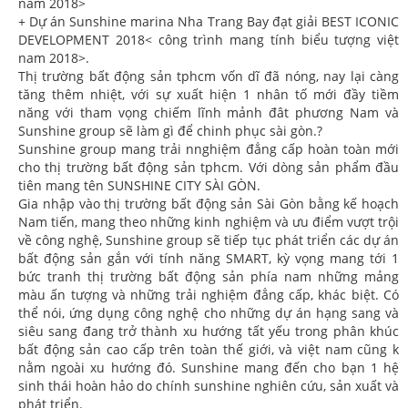
nam 2018>
+ Dự án Sunshine marina Nha Trang Bay đạt giải BEST ICONIC
DEVELOPMENT 2018< công trình mang tính biểu tượng việt
nam 2018>.
Thị trường bất động sản tphcm vốn dĩ đã nóng, nay lại càng
tăng thêm nhiệt, với sự xuất hiện 1 nhân tố mới đầy tiềm
năng với tham vọng chiếm lĩnh mảnh đât phương Nam và
Sunshine group sẽ làm gì để chinh phục sài gòn.?
Sunshine group mang trải nnghiệm đẳng cấp hoàn toàn mới
cho thị trường bất động sản tphcm. Với dòng sản phẩm đầu
tiên mang tên SUNSHINE CITY SÀI GÒN.
Gia nhập vào thị trường bất động sản Sài Gòn bằng kế hoạch
Nam tiến, mang theo những kinh nghiệm và ưu điểm vượt trội
về công nghệ, Sunshine group sẽ tiếp tục phát triển các dự án
bất động sản gắn với tính năng SMART, kỳ vọng mang tới 1
bức tranh thị trường bất động sản phía nam những mảng
màu ấn tượng và những trải nghiệm đẳng cấp, khác biệt. Có
thể nói, ứng dụng công nghệ cho những dự án hạng sang và
siêu sang đang trở thành xu hướng tất yếu trong phân khúc
bất động sản cao cấp trên toàn thế giới, và việt nam cũng k
nằm ngoài xu hướng đó. Sunshine mang đến cho bạn 1 hệ
sinh thái hoàn hảo do chính sunshine nghiên cứu, sản xuất và
phát triển.