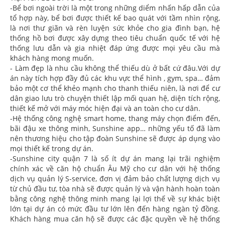
-Bể bơi ngoài trời là một trong những diểm nhấn hấp dẫn của
tổ hợp này, bể bơi được thiết kế bao quát với tầm nhìn rộng,
là nơi thư giãn và rèn luyện sức khỏe cho gia đình bạn, hệ
thống hồ bơi được xây dựng theo tiêu chuẩn quốc tế với hệ
thống lưu dẫn và gia nhiệt đáp ứng được mọi yêu cầu mà
khách hàng mong muốn.
- Làm đẹp là nhu cầu không thể thiếu dù ở bất cứ đâu.Với dự
án này tích hợp đầy đủ các khu vực thể hình , gym, spa… đảm
bảo một cơ thể khẻo mạnh cho thanh thiếu niên, là nơi để cư
dân giao lưu trò chuyện thiết lập mối quan hệ, diện tích rộng,
thiết kế mở với máy móc hiện đại và an toàn cho cư dân.
-Hệ thống công nghệ smart home, thang máy chọn điểm đến,
bãi đậu xe thông minh, Sunshine app… những yếu tố đã làm
nên thương hiệu cho tập đoàn Sunshine sẽ được áp dụng vào
mọi thiết kế trong dự án.
-Sunshine city quận 7 là số ít dự án mang lại trãi nghiệm
chính xác về căn hộ chuẩn Âu Mỹ cho cư dân với hệ thống
dịch vụ quản lý S-service, đơn vị đảm bảo chất lượng dịch vụ
từ chủ đầu tư, tòa nhà sẽ được quản lý và vận hành hoàn toàn
bằng công nghệ thông minh mang lại lợi thế về sự khác biệt
lớn tại dự án có mức đầu tư lớn lên đến hàng ngàn tỷ đồng.
Khách hàng mua căn hộ sẽ được các đặc quyền về hệ thống