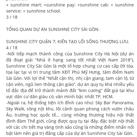
+ sunshine mart: +sunshine pay: +sunshine cab: + sunshine
service: + sunshine school.
3 / 18
TỔNG QUAN DỰ ÁN SUNSHINE CITY SÀI GÒN.
SUNSHINE CITY QUẬN 7; KIẾN TẠO LỐI SỐNG THƯỢNG LƯU.
4 / 18
-Nối tiếp mạch thành công của Sunshine City Hà Nội (dự án
đã đoạt giải “Nhà ở hạng sang tốt nhất Việt Nam 2018”),
Sunshine City Sài Gòn là một tổ hợp chung cư cao cấp 09 tòa,
tọa lạc tại vị trí trung tâm KĐT Phú Mỹ Hưng, tâm điểm Nam
Sài Gòn. Với lợi thế “Nhất cận thị, nhị cận giang, tam cận lộ, tứ
cận viên, ngũ lien thông cận giáo”, dự án quy tụ khá nhiều yếu
tố đắc địa để trở thành mảnh đất “kim cương” đắt giá tại khu
vực dân cư dân giàu có, văn minh bậc nhất TP. HCM.
-Ngoài ra, hệ thống tiện ích đỉnh cao như: Sky Bar Panorama,
Sky Walk, sông nội khu, lõi cảnh quan phong cách vườn châu
Âu, trường học quốc tế… cùng những thương hiệu nội thất
đình đám Thế giới, cũng được quy tụ tại đây, đặc biệt nội thất
với các chi tiết mạ vàng tinh xảo cũng là những điểm nhấn nổi
bật làm nên giá trị đẳng cấp của dự án Sunshine City Sài Gòn.