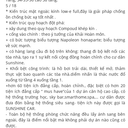
5 / 18
* Kiến trúc mặt ngoài; kính low-e full,đây là giải pháp chống
ồn chống bức xạ tốt nhất .
* Kiến trúc quy hoạch đột phá:
+ xây dung theo quy hoạch Compoud khép kín .
+ cổng vào chính : theo ý tưởng của Khải Hoàn môn.
+ có bức tượng biểu tượng Napoleon honaparte; biểu tượng
về sức mạnh.
+ có hàng lang cầu đi bộ trên không: thang đi bộ kết nối các
tòa nhà, tạo ra 1 sự kết nối cộng đồng hoàn chỉnh cho cư dân
Sunshine.
+ Khối bệt công trình: là hồ bơi trải dài, thiết kế mở, thảm
thực vật bao quanh các tòa nhà.diểm nhấn là thác nước đổ
xuống từ tầng 4 xuống tầng 1.
+hơn 60 tiện ích đẳng cấp, hoàn chỉnh., đặc biệt có hơn 20
tiện ích đẳng cấp “ mus have”của 1 dự án căn hộ cao cấp, có
hệ thống trường học, sky bar,smarthome,spa,… cư dân được
đưa đón bằng hệ thống siêu sang- tiện ích này được gọi là
SUNSHINE CAR.
- Toàn bộ hệ thống phòng chức năng đều lấy ánh sang bên
ngoài, đây là điểm nổi bật mà không phải dự án nào cũng có
được.