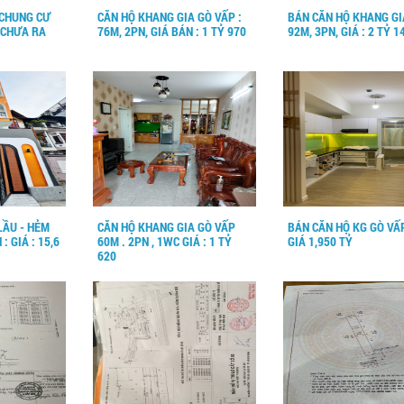
CHUNG CƯ
CĂN HỘ KHANG GIA GÒ VẤP :
BÁN CĂN HỘ KHANG GI
 CHƯA RA
76M, 2PN, GIÁ BÁN : 1 TỶ 970
92M, 3PN, GIÁ : 2 TỶ 1
LẦU - HẺM
CĂN HỘ KHANG GIA GÒ VẤP
BÁN CĂN HỘ KG GÒ VẤ
: GIÁ : 15,6
60M . 2PN , 1WC GIÁ : 1 TỶ
GIÁ 1,950 TỶ
620