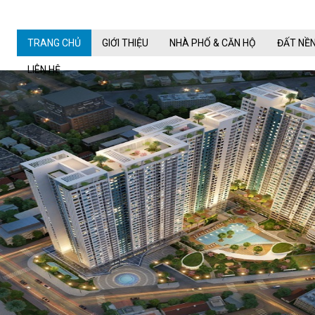
TRANG CHỦ
GIỚI THIỆU
NHÀ PHỐ & CĂN HỘ
ĐẤT NỀ
LIÊN HỆ