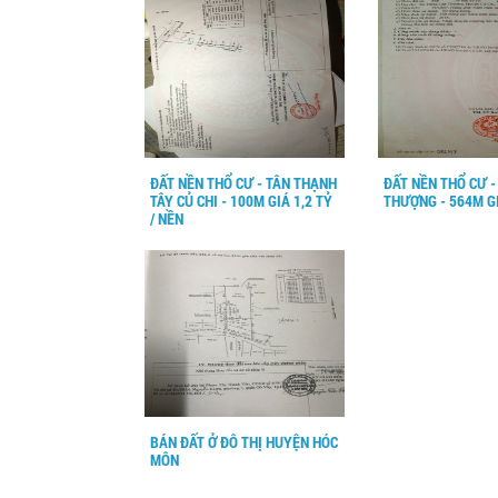
ĐẤT NỀN THỔ CƯ - TÂN THẠNH
ĐẤT NỀN THỔ CƯ 
TÂY CỦ CHI - 100M GIÁ 1,2 TỶ
THƯỢNG - 564M GI
/ NỀN
BÁN ĐẤT Ở ĐÔ THỊ HUYỆN HÓC
MÔN