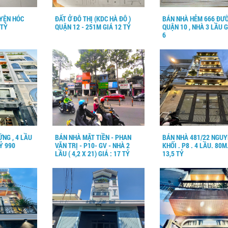
UYỆN HÓC
ĐẤT Ở ĐÔ THỊ (KDC HÀ ĐÔ )
BÁN NHÀ HẺM 666 ĐƯỜ
 TỶ
QUẬN 12 - 251M GIÁ 12 TỶ
QUẬN 10 , NHÀ 3 LẦU G
6
ỮNG , 4 LẦU
BÁN NHÀ MẶT TIỀN - PHAN
BÁN NHÀ 481/22 NGUY
TỶ 990
VĂN TRỊ - P10- GV - NHÀ 2
KHỐI . P8 . 4 LẦU. 80M
LẦU ( 4,2 X 21) GIÁ : 17 TỶ
13,5 TỶ
200