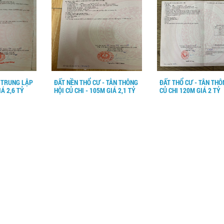
- TRUNG LẬP
ĐẤT NỀN THỔ CƯ - TÂN THÔNG
ĐẤT THỔ CƯ - TÂN THÔ
Á 2,6 TỶ
HỘI CỦ CHI - 105M GIÁ 2,1 TỶ
CỦ CHI 120M GIÁ 2 TỶ