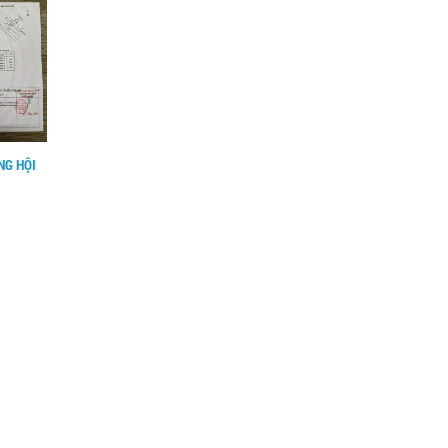
1
NONE
2
NG HỘI
CÁCH XÁC ĐỊNH HƯỚNG CỬA CHÍNH
CỦA CĂN HỘ CHUNG CƯ
BÁN CĂN HỘ KHANG GIA : 71M,
2PN,2WC - CÓ SỔ HỒNG - GIÁ : 2,9
TỶ