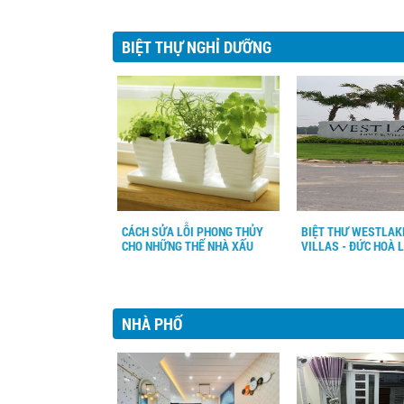
BIỆT THỰ NGHỈ DƯỠNG
CÁCH SỬA LỖI PHONG THỦY
BIỆT THƯ WESTLAK
CHO NHỮNG THẾ NHÀ XẤU
VILLAS - ĐỨC HOÀ 
NHÀ PHỐ