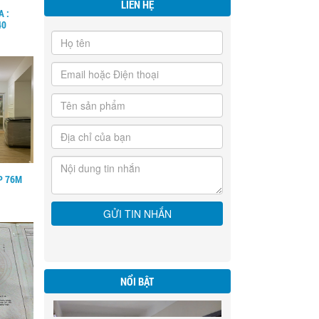
LIÊN HỆ
A :
40
P 76M
NỔI BẬT