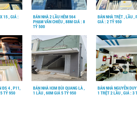
 15 , GIÁ :
BÁN NHÀ 2 LẦU HẺM 564
BÁN NHÀ TRỆT , LẦU , 
PHẠM VĂN CHIÊU , 88M GIÁ : 8
GIÁ : 2 TỶ 950
TỶ 500
 ĐS 4 , P11,
BÁN NHÀ H3M BÙI QUANG LÀ ,
BÁN NHÀ NGUYỄN DUY
 5 TỶ 950
1 LẦU , 60M GIÁ 5 TỶ 950
1 TRỆT 2 LẦU , GIÁ : 3