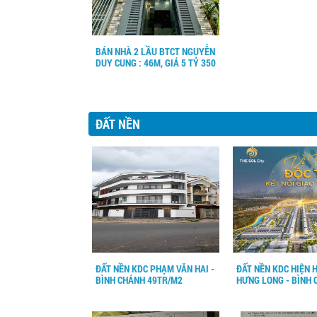
BÁN NHÀ 2 LẦU BTCT NGUYỄN
DUY CUNG : 46M, GIÁ 5 TỶ 350
ĐẤT NỀN
ĐẤT NỀN KDC PHẠM VĂN HAI -
ĐẤT NỀN KDC HIỆN 
BÌNH CHÁNH 49TR/M2
HƯNG LONG - BÌNH