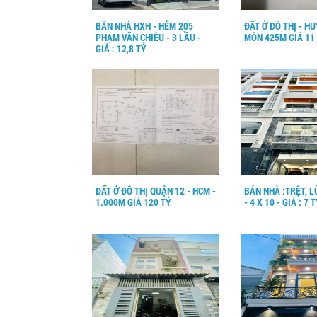
BÁN NHÀ HXH - HẺM 205
ĐẤT Ở ĐÔ THỊ - H
PHẠM VĂN CHIÊU - 3 LẦU -
MÔN 425M GIÁ 11
GIÁ : 12,8 TỶ
ĐẤT Ở ĐÔ THỊ QUẬN 12 - HCM -
BÁN NHÀ :TRỆT, L
1.000M GIÁ 120 TỶ
- 4 X 10 - GIÁ : 7 