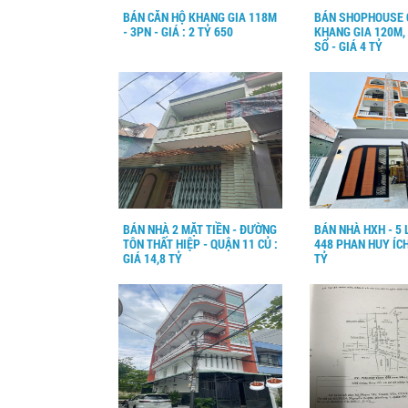
BÁN CĂN HỘ KHANG GIA 118M
BÁN SHOPHOUSE 
- 3PN - GIÁ : 2 TỶ 650
KHANG GIA 120M,
SỔ - GIÁ 4 TỶ
BÁN NHÀ 2 MẶT TIỀN - ĐƯỜNG
BÁN NHÀ HXH - 5 
TÔN THẤT HIỆP - QUẬN 11 CỦ :
448 PHAN HUY ÍCH 
GIÁ 14,8 TỶ
TỶ