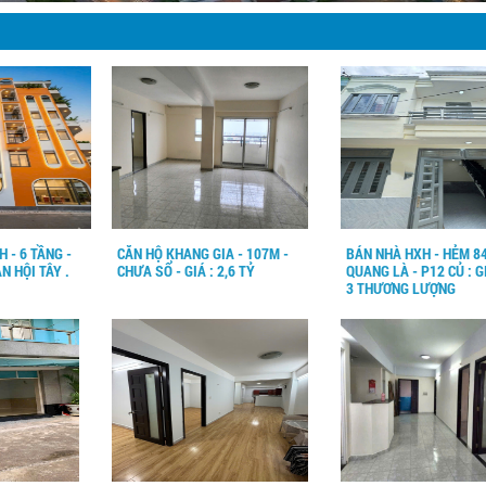
 - 6 TẦNG -
CĂN HỘ KHANG GIA - 107M -
BÁN NHÀ HXH - HẺM 84
AN HỘI TÂY .
CHƯA SỔ - GIÁ : 2,6 TỶ
QUANG LÀ - P12 CỦ : G
3 THƯƠNG LƯỢNG