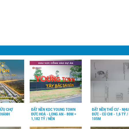
HỮU CHỢ
ĐẤT NỀN KDC YOUNG TOWN
ĐẤT NỀN THỔ CƯ - NH
 CHÁNH
ĐỨC HOÀ - LONG AN - 80M =
ĐỨC - CỦ CHI - 1,6 TỶ /
1,182 TỶ / NỀN
105M