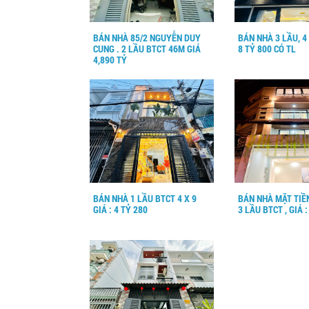
BÁN NHÀ 85/2 NGUYỄN DUY
BÁN NHÀ 3 LẦU, 4 X
CUNG . 2 LẦU BTCT 46M GIÁ
8 TỶ 800 CÓ TL
4,890 TỶ
BÁN NHÀ 1 LẦU BTCT 4 X 9
BÁN NHÀ MẶT TIỀN
GIÁ : 4 TỶ 280
3 LẦU BTCT , GIÁ :