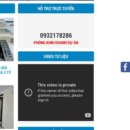
HỖ TRỢ TRỰC TUYẾN
0932178286
PHÒNG KINH DOANH DỰ ÁN
VIDEO TƯ LIỆU
 BÙI
IÁ 3 TỶ