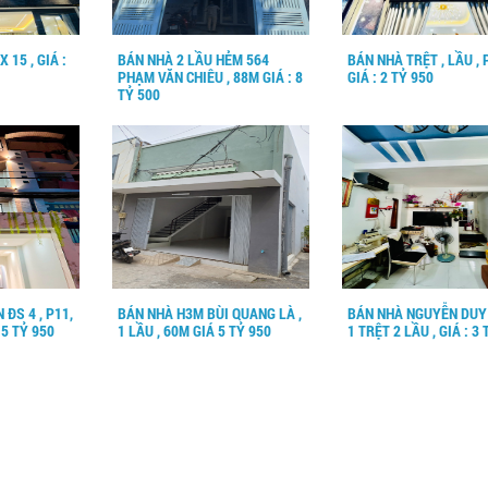
 15 , GIÁ :
BÁN NHÀ 2 LẦU HẺM 564
BÁN NHÀ TRỆT , LẦU , 
PHẠM VĂN CHIÊU , 88M GIÁ : 8
GIÁ : 2 TỶ 950
TỶ 500
 ĐS 4 , P11,
BÁN NHÀ H3M BÙI QUANG LÀ ,
BÁN NHÀ NGUYỄN DUY
 5 TỶ 950
1 LẦU , 60M GIÁ 5 TỶ 950
1 TRỆT 2 LẦU , GIÁ : 3