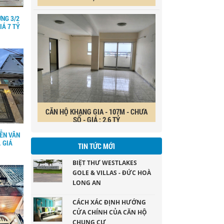
NG 3/2
IÁ 7 TỶ
CĂN HỘ KHANG GIA - 107M - CHƯA
SỔ - GIÁ : 2,6 TỶ
ỄN VĂN
. GIÁ
BIỆT THƯ WESTLAKES
TIN TỨC MỚI
GOLE & VILLAS - ĐỨC HOÀ
LONG AN
khu Biệt thư liền kề ngay sân gol Đức Hoà
CÁCH XÁC ĐỊNH HƯỚNG
Long An ( DT 200ha)
CỬA CHÍNH CỦA CĂN HỘ
CHUNG CƯ
Khi quyết định mua một căn hộ chung cư làm
NHỮNG VẬT DỤNG TRANG