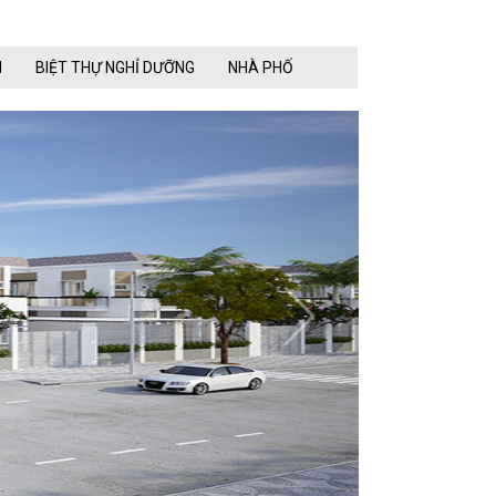
N
BIỆT THỰ NGHỈ DƯỠNG
NHÀ PHỐ
next