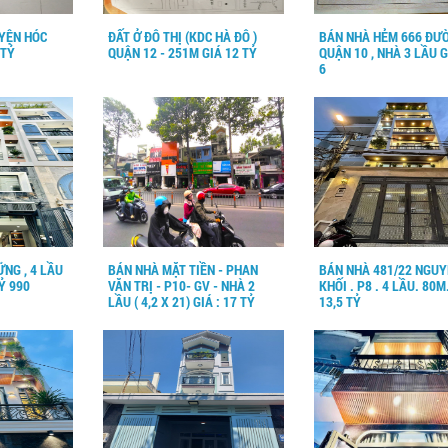
UYỆN HÓC
ĐẤT Ở ĐÔ THỊ (KDC HÀ ĐÔ )
BÁN NHÀ HẺM 666 ĐƯỜ
 TỶ
QUẬN 12 - 251M GIÁ 12 TỶ
QUẬN 10 , NHÀ 3 LẦU G
6
ỮNG , 4 LẦU
BÁN NHÀ MẶT TIỀN - PHAN
BÁN NHÀ 481/22 NGUY
TỶ 990
VĂN TRỊ - P10- GV - NHÀ 2
KHỐI . P8 . 4 LẦU. 80M
LẦU ( 4,2 X 21) GIÁ : 17 TỶ
13,5 TỶ
200