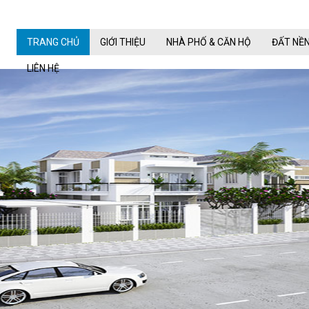
TRANG CHỦ
GIỚI THIỆU
NHÀ PHỐ & CĂN HỘ
ĐẤT NỀ
LIÊN HỆ