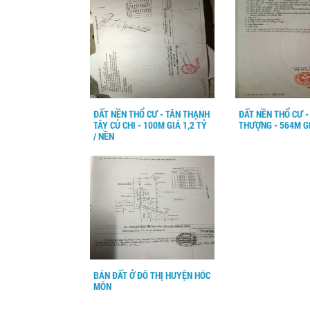
ĐẤT NỀN THỔ CƯ - TÂN THẠNH
ĐẤT NỀN THỔ CƯ 
TÂY CỦ CHI - 100M GIÁ 1,2 TỶ
THƯỢNG - 564M GI
/ NỀN
BÁN ĐẤT Ở ĐÔ THỊ HUYỆN HÓC
MÔN