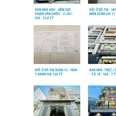
BÁN NHÀ HXH - HẺM 205
ĐẤT Ở ĐÔ THỊ - H
PHẠM VĂN CHIÊU - 3 LẦU -
MÔN 425M GIÁ 11
GIÁ : 12,8 TỶ
ĐẤT Ở ĐÔ THỊ QUẬN 12 - HCM -
BÁN NHÀ :TRỆT, L
1.000M GIÁ 120 TỶ
- 4 X 10 - GIÁ : 7 