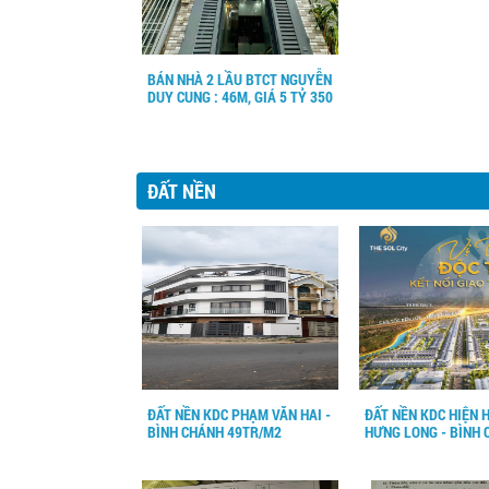
BÁN NHÀ 2 LẦU BTCT NGUYỄN
DUY CUNG : 46M, GIÁ 5 TỶ 350
ĐẤT NỀN
ĐẤT NỀN KDC PHẠM VĂN HAI -
ĐẤT NỀN KDC HIỆN 
BÌNH CHÁNH 49TR/M2
HƯNG LONG - BÌNH