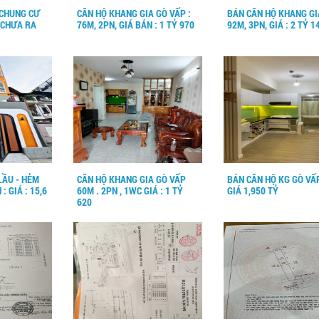
CHUNG CƯ
CĂN HỘ KHANG GIA GÒ VẤP :
BÁN CĂN HỘ KHANG GI
 CHƯA RA
76M, 2PN, GIÁ BÁN : 1 TỶ 970
92M, 3PN, GIÁ : 2 TỶ 1
LẦU - HẺM
CĂN HỘ KHANG GIA GÒ VẤP
BÁN CĂN HỘ KG GÒ VẤ
: GIÁ : 15,6
60M . 2PN , 1WC GIÁ : 1 TỶ
GIÁ 1,950 TỶ
620