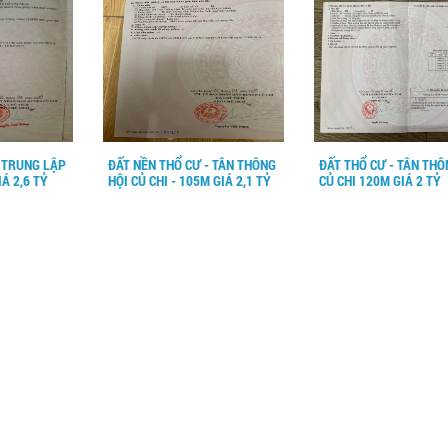
- TRUNG LẬP
ĐẤT NỀN THỔ CƯ - TÂN THÔNG
ĐẤT THỔ CƯ - TÂN THÔ
Á 2,6 TỶ
HỘI CỦ CHI - 105M GIÁ 2,1 TỶ
CỦ CHI 120M GIÁ 2 TỶ