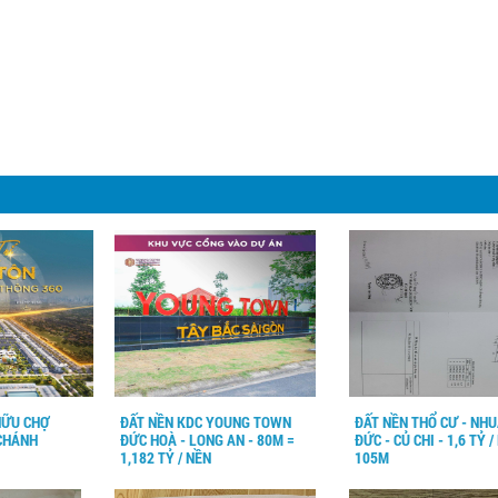
HỮU CHỢ
ĐẤT NỀN KDC YOUNG TOWN
ĐẤT NỀN THỔ CƯ - NH
 CHÁNH
ĐỨC HOÀ - LONG AN - 80M =
ĐỨC - CỦ CHI - 1,6 TỶ /
1,182 TỶ / NỀN
105M