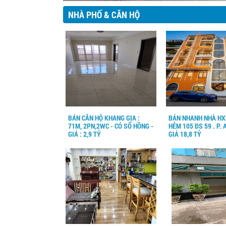
NHÀ PHỐ & CĂN HỘ
BÁN CĂN HỘ KHANG GIA :
BÁN NHANH NHÀ HXH
71M, 2PN,2WC - CÓ SỔ HỒNG -
HẺM 105 ĐS 59 . P. 
GIÁ : 2,9 TỶ
GIÁ 18,8 TỶ