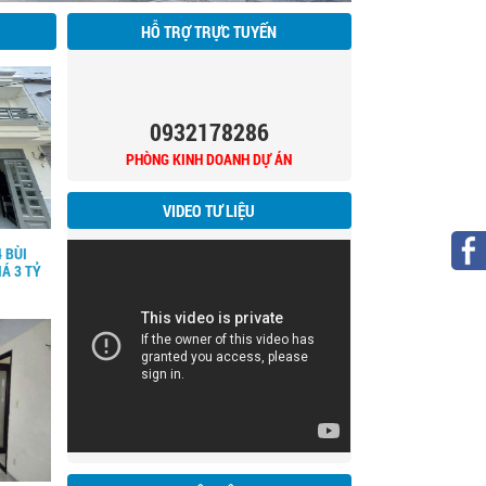
HỖ TRỢ TRỰC TUYẾN
0932178286
PHÒNG KINH DOANH DỰ ÁN
VIDEO TƯ LIỆU
 BÙI
IÁ 3 TỶ