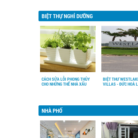
BIỆT THỰ NGHỈ DƯỠNG
CÁCH SỬA LỖI PHONG THỦY
BIỆT THƯ WESTLAK
CHO NHỮNG THẾ NHÀ XẤU
VILLAS - ĐỨC HOÀ 
NHÀ PHỐ