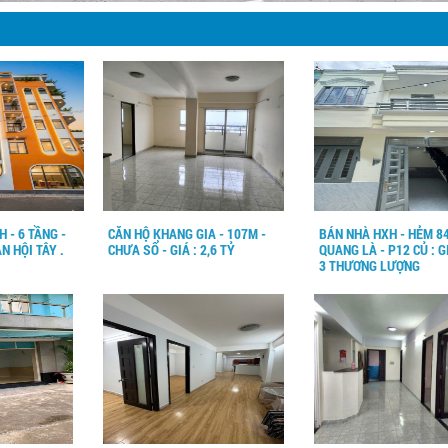
 - 6 TẦNG -
CĂN HỘ KHANG GIA - 107M -
BÁN NHÀ HXH - HẺM 84
AN HỘI TÂY .
CHƯA SỔ - GIÁ : 2,6 TỶ
QUANG LÀ - P12 CỦ : G
3 THƯƠNG LƯỢNG