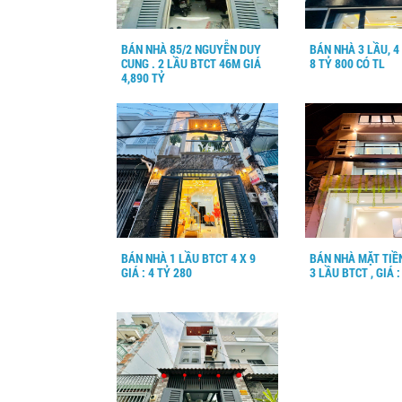
BÁN NHÀ 85/2 NGUYỄN DUY
BÁN NHÀ 3 LẦU, 4 X
CUNG . 2 LẦU BTCT 46M GIÁ
8 TỶ 800 CÓ TL
4,890 TỶ
BÁN NHÀ 1 LẦU BTCT 4 X 9
BÁN NHÀ MẶT TIỀN
GIÁ : 4 TỶ 280
3 LẦU BTCT , GIÁ :