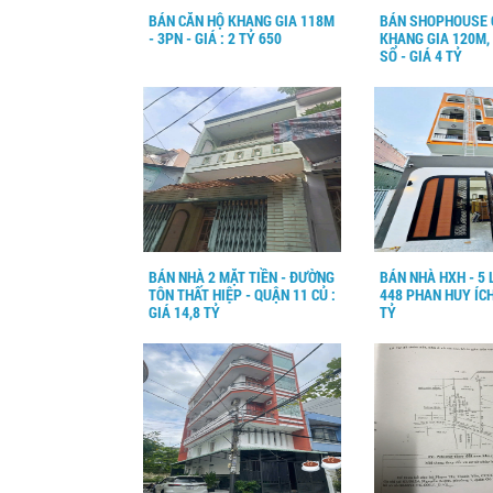
BÁN CĂN HỘ KHANG GIA 118M
BÁN SHOPHOUSE 
- 3PN - GIÁ : 2 TỶ 650
KHANG GIA 120M,
SỔ - GIÁ 4 TỶ
BÁN NHÀ 2 MẶT TIỀN - ĐƯỜNG
BÁN NHÀ HXH - 5 
TÔN THẤT HIỆP - QUẬN 11 CỦ :
448 PHAN HUY ÍCH 
GIÁ 14,8 TỶ
TỶ