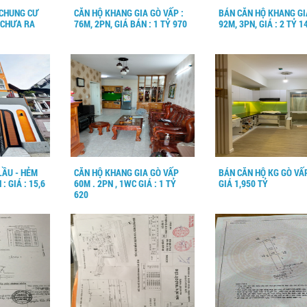
CHUNG CƯ
CĂN HỘ KHANG GIA GÒ VẤP :
BÁN CĂN HỘ KHANG GI
 CHƯA RA
76M, 2PN, GIÁ BÁN : 1 TỶ 970
92M, 3PN, GIÁ : 2 TỶ 1
LẦU - HẺM
CĂN HỘ KHANG GIA GÒ VẤP
BÁN CĂN HỘ KG GÒ VẤ
: GIÁ : 15,6
60M . 2PN , 1WC GIÁ : 1 TỶ
GIÁ 1,950 TỶ
620