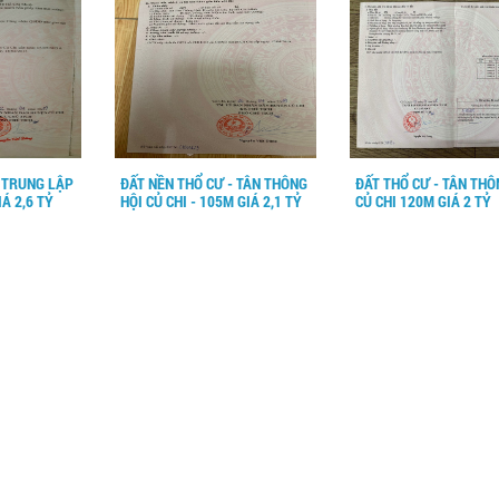
- TRUNG LẬP
ĐẤT NỀN THỔ CƯ - TÂN THÔNG
ĐẤT THỔ CƯ - TÂN THÔ
Á 2,6 TỶ
HỘI CỦ CHI - 105M GIÁ 2,1 TỶ
CỦ CHI 120M GIÁ 2 TỶ