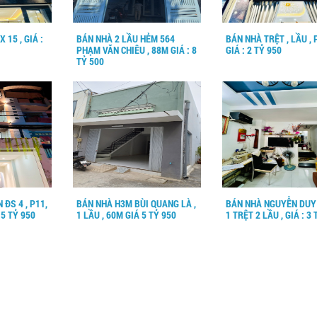
 15 , GIÁ :
BÁN NHÀ 2 LẦU HẺM 564
BÁN NHÀ TRỆT , LẦU , 
PHẠM VĂN CHIÊU , 88M GIÁ : 8
GIÁ : 2 TỶ 950
TỶ 500
 ĐS 4 , P11,
BÁN NHÀ H3M BÙI QUANG LÀ ,
BÁN NHÀ NGUYỄN DUY
 5 TỶ 950
1 LẦU , 60M GIÁ 5 TỶ 950
1 TRỆT 2 LẦU , GIÁ : 3