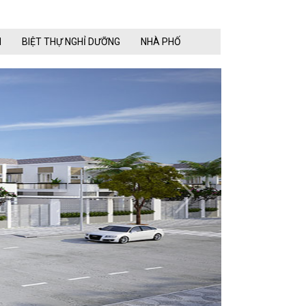
N
BIỆT THỰ NGHỈ DƯỠNG
NHÀ PHỐ
next