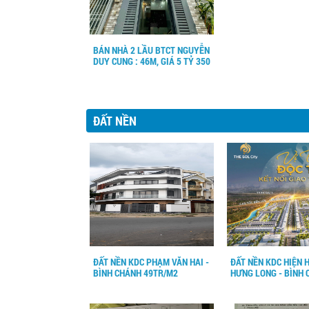
BÁN NHÀ 2 LẦU BTCT NGUYỄN
DUY CUNG : 46M, GIÁ 5 TỶ 350
ĐẤT NỀN
ĐẤT NỀN KDC PHẠM VĂN HAI -
ĐẤT NỀN KDC HIỆN 
BÌNH CHÁNH 49TR/M2
HƯNG LONG - BÌNH