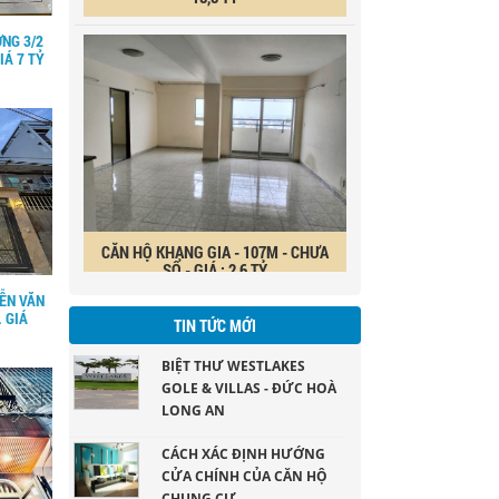
NG 3/2
IÁ 7 TỶ
CĂN HỘ KHANG GIA - 107M - CHƯA
SỔ - GIÁ : 2,6 TỶ
ỄN VĂN
. GIÁ
BIỆT THƯ WESTLAKES
TIN TỨC MỚI
GOLE & VILLAS - ĐỨC HOÀ
LONG AN
khu Biệt thư liền kề ngay sân gol Đức Hoà
CÁCH XÁC ĐỊNH HƯỚNG
Long An ( DT 200ha)
CỬA CHÍNH CỦA CĂN HỘ
CHUNG CƯ
Khi quyết định mua một căn hộ chung cư làm
NHỮNG VẬT DỤNG TRANG