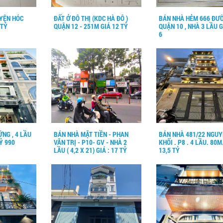
UYỆN HÓC
ĐẤT Ở ĐÔ THỊ (KDC HÀ ĐÔ )
BÁN NHÀ HẺM 666 ĐƯỜ
 TỶ
QUẬN 12 - 251M GIÁ 12 TỶ
QUẬN 10 , NHÀ 3 LẦU G
6
ỮNG , 4 LẦU
BÁN NHÀ MẶT TIỀN - PHAN
BÁN NHÀ 481/22 NGUY
TỶ 990
VĂN TRỊ - P10- GV - NHÀ 2
KHỐI . P8 . 4 LẦU. 80M
LẦU ( 4,2 X 21) GIÁ : 17 TỶ
13,5 TỶ
200