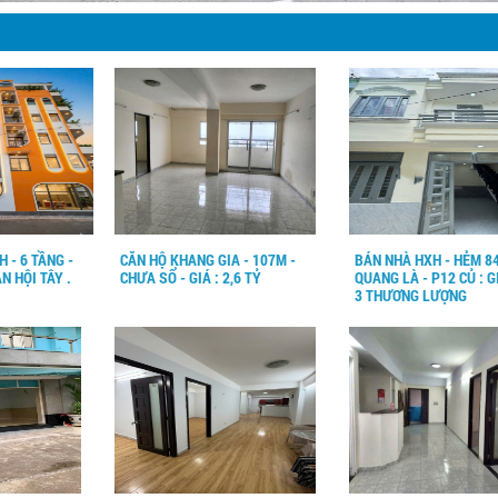
 - 6 TẦNG -
CĂN HỘ KHANG GIA - 107M -
BÁN NHÀ HXH - HẺM 84
AN HỘI TÂY .
CHƯA SỔ - GIÁ : 2,6 TỶ
QUANG LÀ - P12 CỦ : G
3 THƯƠNG LƯỢNG