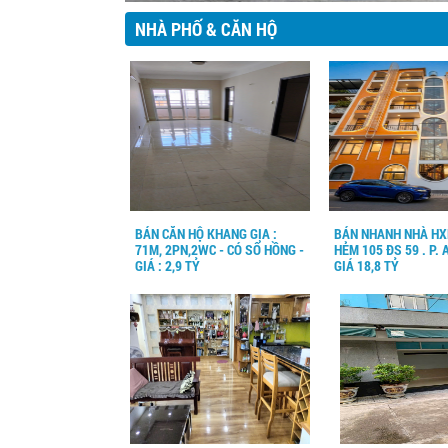
NHÀ PHỐ & CĂN HỘ
BÁN CĂN HỘ KHANG GIA :
BÁN NHANH NHÀ HXH
71M, 2PN,2WC - CÓ SỔ HỒNG -
HẺM 105 ĐS 59 . P. 
GIÁ : 2,9 TỶ
GIÁ 18,8 TỶ