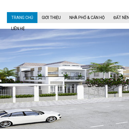
TRANG CHỦ
GIỚI THIỆU
NHÀ PHỐ & CĂN HỘ
ĐẤT NỀ
LIÊN HỆ