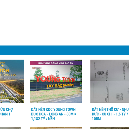
HỮU CHỢ
ĐẤT NỀN KDC YOUNG TOWN
ĐẤT NỀN THỔ CƯ - NH
 CHÁNH
ĐỨC HOÀ - LONG AN - 80M =
ĐỨC - CỦ CHI - 1,6 TỶ /
1,182 TỶ / NỀN
105M