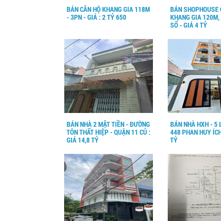
BÁN CĂN HỘ KHANG GIA 118M
BÁN SHOPHOUSE 
- 3PN - GIÁ : 2 TỶ 650
KHANG GIA 120M,
SỔ - GIÁ 4 TỶ
BÁN NHÀ 2 MẶT TIỀN - ĐƯỜNG
BÁN NHÀ HXH - 5 
TÔN THẤT HIỆP - QUẬN 11 CỦ :
448 PHAN HUY ÍCH 
GIÁ 14,8 TỶ
TỶ