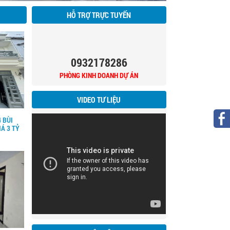
HỖ TRỢ TRỰC TUYẾN
0932178286
PHÒNG KINH DOANH DỰ ÁN
VIDEO TƯ LIỆU
 BÙI
IÁ 3 TỶ