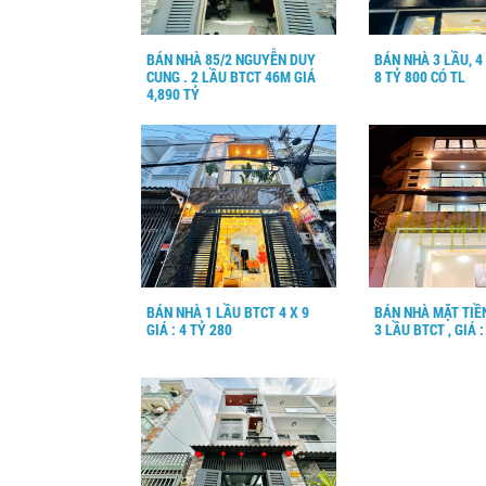
BÁN NHÀ 85/2 NGUYỄN DUY
BÁN NHÀ 3 LẦU, 4 X
CUNG . 2 LẦU BTCT 46M GIÁ
8 TỶ 800 CÓ TL
4,890 TỶ
BÁN NHÀ 1 LẦU BTCT 4 X 9
BÁN NHÀ MẶT TIỀN
GIÁ : 4 TỶ 280
3 LẦU BTCT , GIÁ :