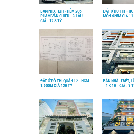
BÁN NHÀ HXH - HẺM 205
ĐẤT Ở ĐÔ THỊ - H
PHẠM VĂN CHIÊU - 3 LẦU -
MÔN 425M GIÁ 11
GIÁ : 12,8 TỶ
ĐẤT Ở ĐÔ THỊ QUẬN 12 - HCM -
BÁN NHÀ :TRỆT, L
1.000M GIÁ 120 TỶ
- 4 X 10 - GIÁ : 7 