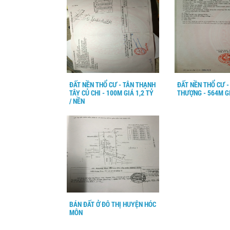
ĐẤT NỀN THỔ CƯ - TÂN THẠNH
ĐẤT NỀN THỔ CƯ 
TÂY CỦ CHI - 100M GIÁ 1,2 TỶ
THƯỢNG - 564M GI
/ NỀN
BÁN ĐẤT Ở ĐÔ THỊ HUYỆN HÓC
MÔN