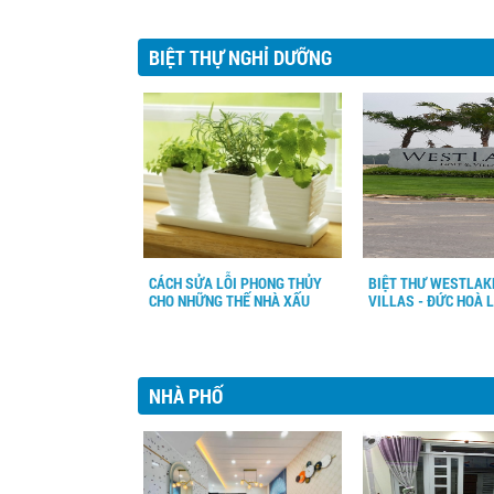
BIỆT THỰ NGHỈ DƯỠNG
CÁCH SỬA LỖI PHONG THỦY
BIỆT THƯ WESTLAK
CHO NHỮNG THẾ NHÀ XẤU
VILLAS - ĐỨC HOÀ 
NHÀ PHỐ