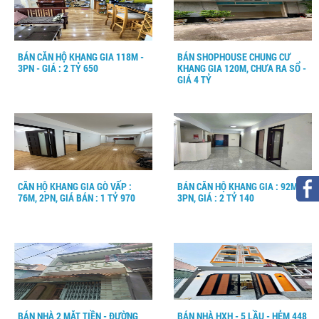
BÁN CĂN HỘ KHANG GIA 118M -
BÁN SHOPHOUSE CHUNG CƯ
3PN - GIÁ : 2 TỶ 650
KHANG GIA 120M, CHƯA RA SỔ -
GIÁ 4 TỶ
CĂN HỘ KHANG GIA GÒ VẤP :
BÁN CĂN HỘ KHANG GIA : 92M,
76M, 2PN, GIÁ BÁN : 1 TỶ 970
3PN, GIÁ : 2 TỶ 140
BÁN NHÀ 2 MẶT TIỀN - ĐƯỜNG
BÁN NHÀ HXH - 5 LẦU - HẺM 448