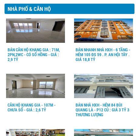
NHÀ PHỐ & CĂN HỘ
BÁN CĂN HỘ KHANG GIA : 71M,
BÁN NHANH NHÀ HXH - 6 TẦNG -
2PN,2WC - CÓ SỔ HỒNG - GIÁ :
HẺM 105 ĐS 59 . P. AN HỘI TÂY .
2,9 TỶ
GIÁ 18,8 TỶ
CĂN HỘ KHANG GIA - 107M -
BÁN NHÀ HXH - HẺM 84 BÙI
CHƯA SỔ - GIÁ : 2,6 TỶ
QUANG LÀ - P12 CỦ : GIÁ 3 TỶ 3
THƯƠNG LƯỢNG