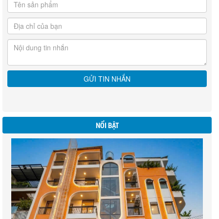
NỔI BẬT
BIỆT THƯ WESTLAKES GOLE & VILLAS - ĐỨC HOÀ
LONG AN
khu Biệt thư liền kề ngay sân gol Đức Hoà Long An ( DT 200ha)