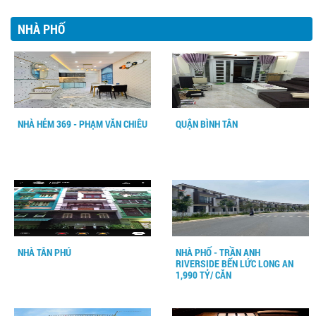
NHÀ PHỐ
NHÀ HẺM 369 - PHẠM VĂN CHIÊU
QUẬN BÌNH TÂN
NHÀ TÂN PHÚ
NHÀ PHỐ - TRẦN ANH
RIVERSIDE BẾN LỨC LONG AN
1,990 TỶ/ CĂN