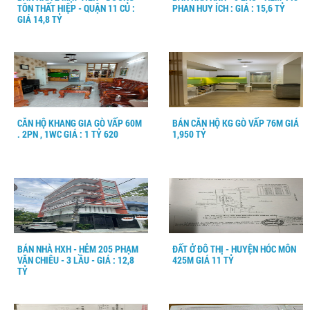
TÔN THẤT HIỆP - QUẬN 11 CỦ :
PHAN HUY ÍCH : GIÁ : 15,6 TỶ
GIÁ 14,8 TỶ
CĂN HỘ KHANG GIA GÒ VẤP 60M
BÁN CĂN HỘ KG GÒ VẤP 76M GIÁ
. 2PN , 1WC GIÁ : 1 TỶ 620
1,950 TỶ
BÁN NHÀ HXH - HẺM 205 PHẠM
ĐẤT Ở ĐÔ THỊ - HUYỆN HÓC MÔN
VĂN CHIÊU - 3 LẦU - GIÁ : 12,8
425M GIÁ 11 TỶ
TỶ