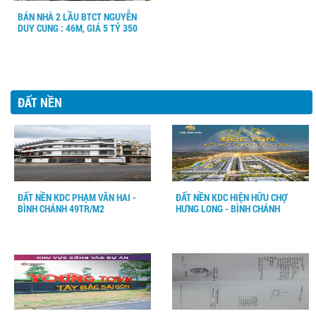
BÁN NHÀ 2 LẦU BTCT NGUYỄN
DUY CUNG : 46M, GIÁ 5 TỶ 350
ĐẤT NỀN
ĐẤT NỀN KDC PHẠM VĂN HAI -
ĐẤT NỀN KDC HIỆN HỮU CHỢ
BÌNH CHÁNH 49TR/M2
HƯNG LONG - BÌNH CHÁNH