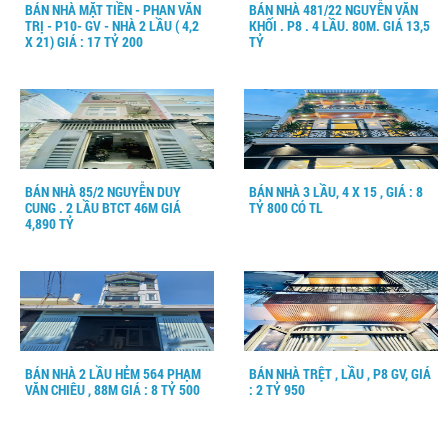
BÁN NHÀ MẶT TIỀN - PHAN VĂN
BÁN NHÀ 481/22 NGUYỄN VĂN
TRỊ - P10- GV - NHÀ 2 LẦU ( 4,2
KHỐI . P8 . 4 LẦU. 80M. GIÁ 13,5
X 21) GIÁ : 17 TỶ 200
TỶ
BÁN NHÀ 85/2 NGUYỄN DUY
BÁN NHÀ 3 LẦU, 4 X 15 , GIÁ : 8
CUNG . 2 LẦU BTCT 46M GIÁ
TỶ 800 CÓ TL
4,890 TỶ
BÁN NHÀ 2 LẦU HẺM 564 PHẠM
BÁN NHÀ TRỆT , LẦU , P8 GV, GIÁ
VĂN CHIÊU , 88M GIÁ : 8 TỶ 500
: 2 TỶ 950