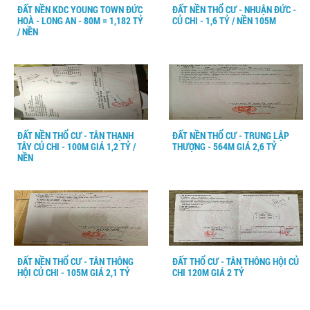
ĐẤT NỀN KDC YOUNG TOWN ĐỨC
ĐẤT NỀN THỔ CƯ - NHUẬN ĐỨC -
HOÀ - LONG AN - 80M = 1,182 TỶ
CỦ CHI - 1,6 TỶ / NỀN 105M
/ NỀN
ĐẤT NỀN THỔ CƯ - TÂN THẠNH
ĐẤT NỀN THỔ CƯ - TRUNG LẬP
TÂY CỦ CHI - 100M GIÁ 1,2 TỶ /
THƯỢNG - 564M GIÁ 2,6 TỶ
NỀN
ĐẤT NỀN THỔ CƯ - TÂN THÔNG
ĐẤT THỔ CƯ - TÂN THÔNG HỘI CỦ
HỘI CỦ CHI - 105M GIÁ 2,1 TỶ
CHI 120M GIÁ 2 TỶ