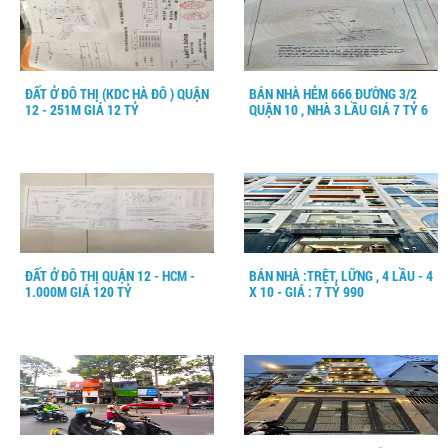
ĐẤT Ở ĐÔ THỊ (KDC HÀ ĐÔ ) QUẬN
BÁN NHÀ HẺM 666 ĐƯỜNG 3/2
12 - 251M GIÁ 12 TỶ
QUẬN 10 , NHÀ 3 LẦU GIÁ 7 TỶ 6
ĐẤT Ở ĐÔ THỊ QUẬN 12 - HCM -
BÁN NHÀ :TRỆT, LỮNG , 4 LẦU - 4
1.000M GIÁ 120 TỶ
X 10 - GIÁ : 7 TỶ 990