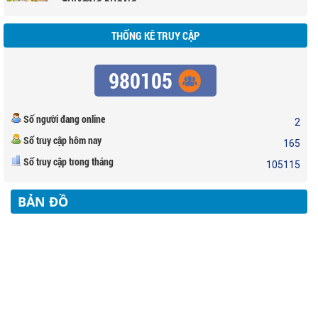
Nhiều chuyên gia bất động sản cho rằng, Việt Nam đang là thị trường bất
động sản được ưa chuộng nhất trong khu vực, đồng thời đây cũng là thị
THỊ TRƯỜNG ĐỊA ỐC: NHẬN DIỆN CƠ HỘI MỚI
trường được kỳ vọng sẽ đạt kết quả hoạt động tốt nhất trong năm nay, nó
THỐNG KÊ TRUY CẬP
sẽ vượt qua Thái Lan, Indonesia, Phi
Năm 2015 là năm kết thúc giai đoạn tích tụ “bong bóng” và
“xì hơi bong bóng” của thị trường bất động sản Việt Nam với nhiều dấu hiệu
980105
tích cực về giao dịch, chuyển dịch giữa các phân khúc, giải quyết tồn kho, tốc
CÁCH SỬA LỖI PHONG THỦY CHO NHỮNG THẾ NHÀ
độ giải ngân gói 30.000 tỷ đồng, tín d
XẤU
Số người đang online
2
Nhà ở có thể sẽ mắc phải những khiếm khuyết do nhiều yếu tố khác nhau
tác động đến. Việc cải tạo hoặc xây mới không những tốn kém chi phí mà
Số truy cập hôm nay
BIỆT THƯ WESTLAKES GOLE & VILLAS - ĐỨC HOÀ
165
còn mất nhiều thời gian, do đó, chủ nhà có thể dùng những cách khắc phục
LONG AN
đơn giản hơn mà vẫn mang lại thay đổ
Số truy cập trong tháng
105115
CĂN HỘ KHANG GIA - 107M - CHƯA SỔ - GIÁ : 2,6 TỶ
khu Biệt thư liền kề ngay sân gol Đức Hoà Long An ( DT 200ha)
CÁCH XÁC ĐỊNH HƯỚNG CỬA CHÍNH CỦA CĂN HỘ
BẢN ĐỒ
CHUNG CƯ
Khi quyết định mua một căn hộ chung cư làm nơi ở thì ngoài việc quan tâm
đến yếu tố giá cả, số tầng, hình dáng của căn hộ thì một vấn đề bạn cần hết
NHỮNG VẬT DỤNG TRANG TRÍ NHÀ HỢP PHONG
sức lưu ý là hướng cửa chính của căn hộ.
THỦY ĐỂ ĐÓN TÀI LỘC
Một năm mới lại đến, một mùa xuân mới tràn đầy sức sống và năng lượng
lại về, những bí quyết trang trí nhà hợp phong thủy, đón tài lộc năm mới
CHỨNG MINH THU NHẬP ĐANG LÀ NÚT THẮT CỦA
dưới đây chắc chắn sẽ giúp ích rất nhiều cho bạn.