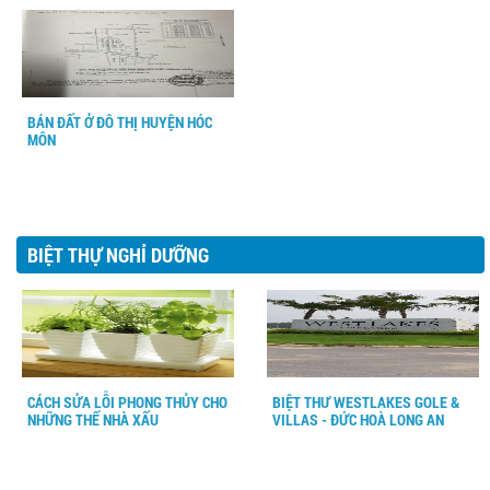
BÁN ĐẤT Ở ĐÔ THỊ HUYỆN HÓC
MÔN
BIỆT THỰ NGHỈ DƯỠNG
CÁCH SỬA LỖI PHONG THỦY CHO
BIỆT THƯ WESTLAKES GOLE &
NHỮNG THẾ NHÀ XẤU
VILLAS - ĐỨC HOÀ LONG AN