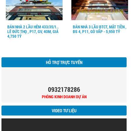
BÁN NHÀ 2 LẦU HẺM 433/35/1..
BÁN NHÀ 3 LẦU BTCT, MẶT TIỀN ,
LÊ ĐỨC THỌ , P17, GV, 4OM, GIÁ
ĐS 4, P11, GÒ VẤP - 5,950 TỶ
4,750 TỶ
HỖ TRỢ TRỰC TUYẾN
0932178286
PHÒNG KINH DOANH DỰ ÁN
VIDEO TƯ LIỆU