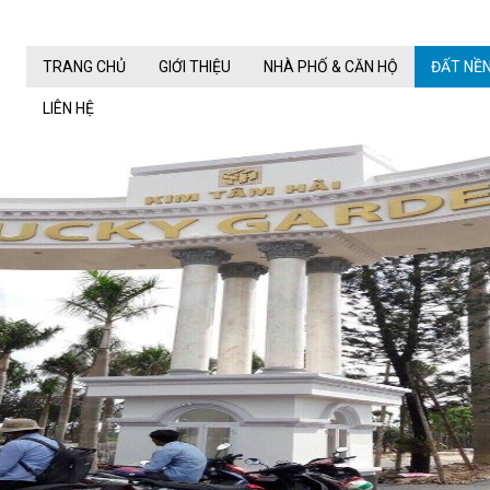
TRANG CHỦ
GIỚI THIỆU
NHÀ PHỐ & CĂN HỘ
ĐẤT NỀ
LIÊN HỆ