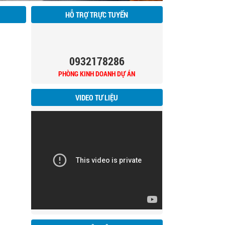
HỖ TRỢ TRỰC TUYẾN
0932178286
PHÒNG KINH DOANH DỰ ÁN
VIDEO TƯ LIỆU