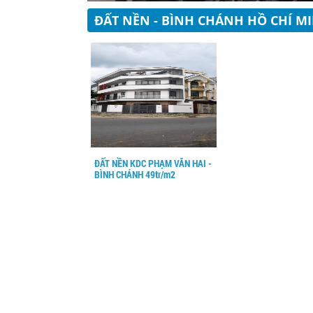
ĐẤT NỀN - BÌNH CHÁNH HỒ CHÍ M
ĐẤT NỀN KDC PHẠM VĂN HAI -
BÌNH CHÁNH 49tr/m2