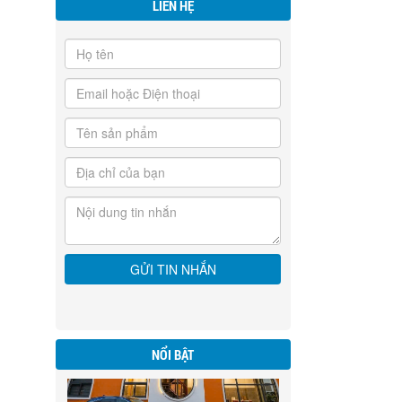
LIÊN HỆ
BIỆT THƯ WESTLAKES
GOLE & VILLAS - ĐỨC HOÀ
LONG AN
khu Biệt thư liền kề ngay sân gol Đức Hoà
CÁCH XÁC ĐỊNH HƯỚNG
Long An ( DT 200ha)
CỬA CHÍNH CỦA CĂN HỘ
CHUNG CƯ
Khi quyết định mua một căn hộ chung cư làm
NHỮNG VẬT DỤNG TRANG
nơi ở thì ngoài việc quan tâm đến yếu tố giá
TRÍ NHÀ HỢP PHONG
cả, số tầng, hình dáng của căn hộ thì một vấn
THỦY ĐỂ ĐÓN TÀI LỘC
đề bạn cần hết sức lưu ý là hướng cửa chính
của căn hộ.
NỔI BẬT
Một năm mới lại đến, một mùa xuân mới tràn
CHỨNG MINH THU NHẬP
đầy sức sống và năng lượng lại về, những bí
ĐANG LÀ NÚT THẮT CỦA
quyết trang trí nhà hợp phong thủy, đón tài
GÓI 30.000 TỶ ĐỒNG
lộc năm mới dưới đây chắc chắn sẽ giúp ích