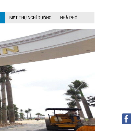
N
BIỆT THỰ NGHỈ DƯỠNG
NHÀ PHỐ
next