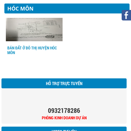
HÓC MÔN
BÁN ĐẤT Ở ĐÔ THỊ HUYỆN HÓC
MÔN
HỖ TRỢ TRỰC TUYẾN
0932178286
PHÒNG KINH DOANH DỰ ÁN