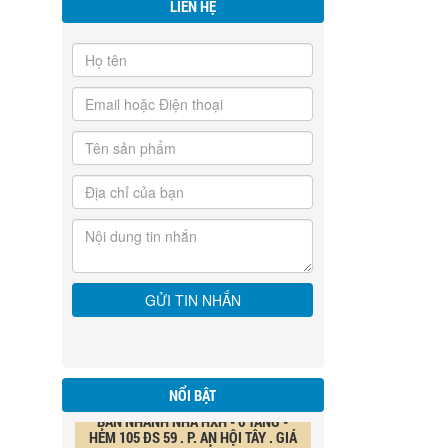
LIÊN HỆ
NỔI BẬT
BÁN NHANH NHÀ HXH - 6 TẦNG -
HẺM 105 ĐS 59 . P. AN HỘI TÂY . GIÁ
18,8 TỶ