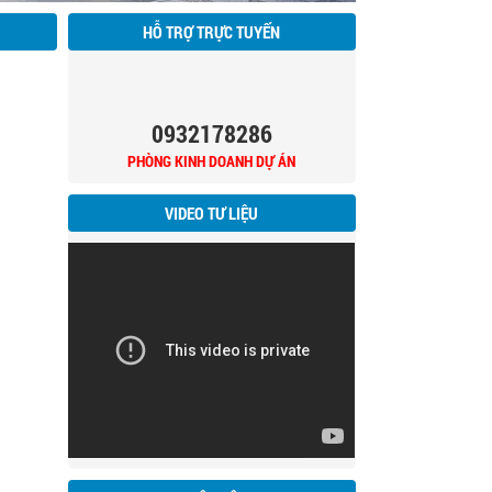
HỖ TRỢ TRỰC TUYẾN
0932178286
PHÒNG KINH DOANH DỰ ÁN
VIDEO TƯ LIỆU