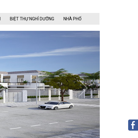
N
BIỆT THỰ NGHỈ DƯỠNG
NHÀ PHỐ
next