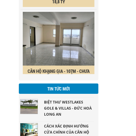
CĂN HỘ KHANG GIA - 107M - CHƯA
SỔ - GIÁ : 2,6 TỶ
TIN TỨC MỚI
BIỆT THƯ WESTLAKES
GOLE & VILLAS - ĐỨC HOÀ
LONG AN
khu Biệt thư liền kề ngay sân gol Đức Hoà
CÁCH XÁC ĐỊNH HƯỚNG
Long An ( DT 200ha)
CỬA CHÍNH CỦA CĂN HỘ
CHUNG CƯ