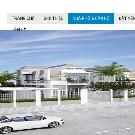
TRANG CHỦ
GIỚI THIỆU
NHÀ PHỐ & CĂN HỘ
ĐẤT NỀ
LIÊN HỆ